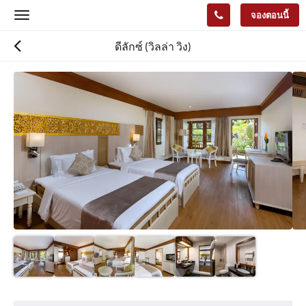
จองตอนนี้
Toggle
navigation
ดีลักซ์ (วิลล่า วิง)
ด้าน
ล่าง
คือ
ตัว
เลื่อน
คุณ
สามารถ
เลือก
ดู
รูปภาพ
ต่าง
ได้
โดย
เลื่อน
ไป
ซ้าย
หรือ
สิ่ง
ขวา
อำนวย