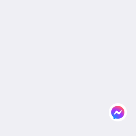
Site Map
หน้าหลัก
ห้อง
สิทธิประโยชน์พิเศษสำหรับแขกที่เข้าพัก
อาหารและเครื่องดื่ม
แกลเลอรี
สปา
งานแต่งงาน
ห้องประชุมและจัดเลี้ยง
สมัครตัวแทนและองค์กร
สถานที่ท่องเที่ยว
Flickr
ติดต่อเรา
ไทย
2026
All rights reserved
Powered by
Canvas