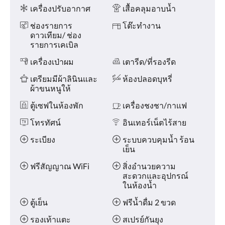
หรือ
ความ
เครื่องปรับอากาศ
เสื้อคลุมอาบน้ำ
กด
สะดวก
ที่
ช่องรายการ
โต๊ะทำงาน
ปุ่ม
ดาวเทียม/ ช่อง
ต่อ
รายการเคเบิล
ไป
และ
เครื่องเป่าผม
เตารีด/ที่รองรีด
ก่อน
เตรียมมีผ้าลินินและ
ห้องปลอดบุหรี่
หน้า
ผ้าขนหนูให้
ตู้เซฟในห้องพัก
เครื่องชงชา/กาแฟ
โทรทัศน์
อินเทอร์เน็ตไร้สาย
ระเบียง
ระบบควบคุมน้ำ ร้อน
เย็น
ฟรีสัญญาณ WiFi
สิ่งอำนวยความ
สะดวกและอุปกรณ์
ในห้องน้ำ
ตู้เย็น
ฟรีน้ำดื่ม 2 ขวด
รองเท้าแตะ
สเปรย์กันยุง