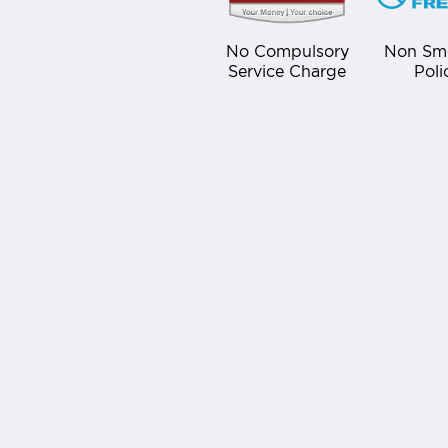
No Compulsory
Non Sm
Service Charge
Poli
Best Western Premier Bangtao Beach Res
Spa
124/29 Moo#3, Cheung Thalay,
Thalang, Phuket 83110
Thailand
+66 76 314 350