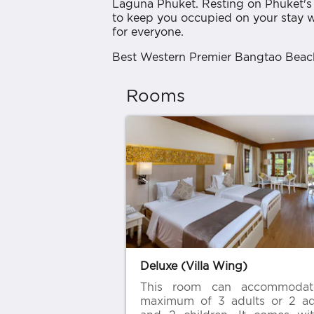
Laguna Phuket. Resting on Phuket's s
to keep you occupied on your stay w
for everyone.
Best Western Premier Bangtao Beach R
Rooms
Deluxe (Villa Wing)
This room can accommoda
maximum of 3 adults or 2 ad