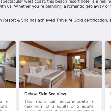
pectacular west coast, this beach resort hotel is a real 
ith us. Whether you’re planning a romantic get-away or f
esort & Spa has achieved Travelife Gold certification, su
Deluxe Side Sea View
te a
This room can accommodate a
ults
maximum of 3 adults or 2 adults