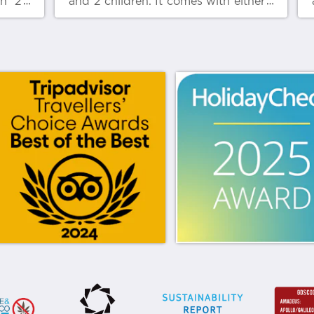
th 2
and 2 children. It comes with either
th 2
1 king bed or 2 single beds. For
a bed
families with 2 children, 1 child
ting
sleeps in extra bed and the other
s to
shares in existing bedding (extra
charge applies to both children).