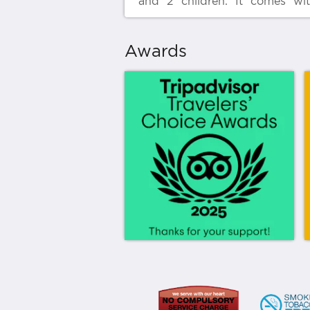
and 2 children. It comes wi
single beds. For families wi
children, 1 child sleeps in extr
and the other shares in exis
Awards
bedding (extra charge applie
both children).