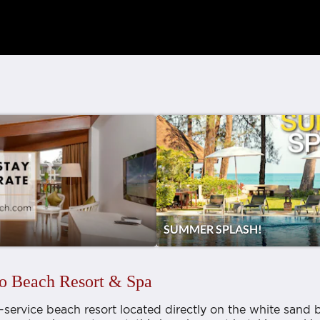
SUMMER SPLASH!
o Beach Resort & Spa
ll-service beach resort located directly on the white san