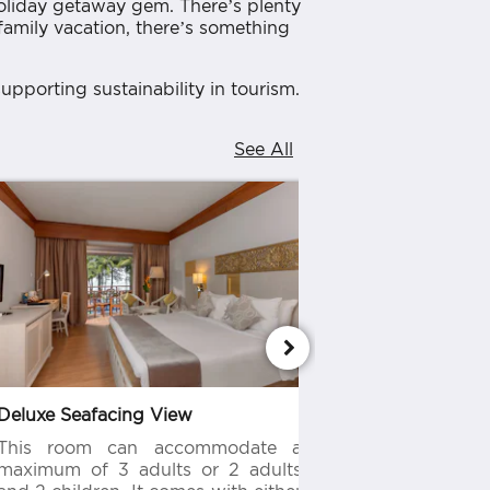
holiday getaway gem. There’s plenty
amily vacation, there’s something
pporting sustainability in tourism.
See All
Deluxe Seafacing View
Deluxe Groun
This room can accommodate a
This room 
maximum of 3 adults or 2 adults
maximum of 