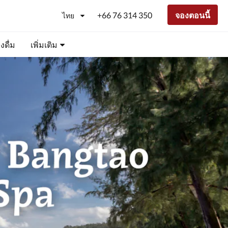
+66 76 314 350
จองตอนนี้
ไทย
ดื่ม
เพิ่มเติม