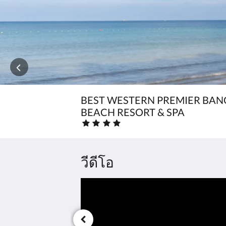
ก่อน
หน้า
BEST WESTERN PREMIER BA
BEACH RESORT & SPA
จัด
อันดับ
ด้วย
ดาว
วีดีโอ
:
4.0