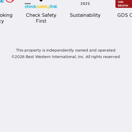
oking
Check Safety
Sustainability
GDS 
cy
First
This property is independently owned and operated.
©2026 Best Western International, Inc. All rights reserved.
ort &
About
Site Map
Best Western.com
หน้าหลัก
Best Western
ห้อง
Rewards
สิทธิประโยชน์พิเศษ
Join Our Mailing List
สำหรับแขกที่เข้าพัก
เงื่อนไขการสำรอง
อาหารและเครื่องดื่ม
ห้องพัก
แกลเลอรี
Privacy Policy
สปา