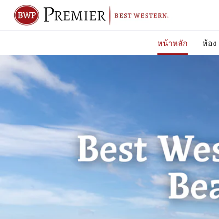
หน้าหลัก
ห้อง
ด้าน
ล่าง
คือ
ตัว
เลื่อน
คุณ
สามารถ
เลือก
ดู
รูปภาพ
ต่าง
ได้
โดย
กด
ปุ่ม
ต่อ
ไป
และ